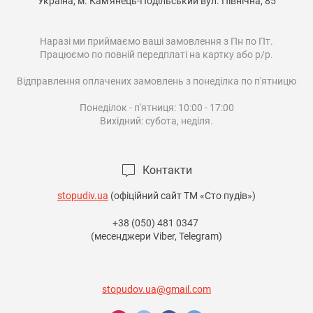
Україна, м. Кам'янець-Подільський вул. Північна, 85

Наразі ми приймаємо ваші замовлення з Пн по Пт.

Працюємо по повній передплаті на картку або р/р.

Відправлення оплачених замовлень з понеділка по п'ятницю

Понеділок - п'ятниця: 10:00 - 17:00

Вихідний: субота, неділя.

Контакти
stopudiv.ua
(офіційний сайт ТМ «Сто пудів»)
+38 (050) 481 0347
(месенджери Viber, Telegram)
stopudov.ua@gmail.com