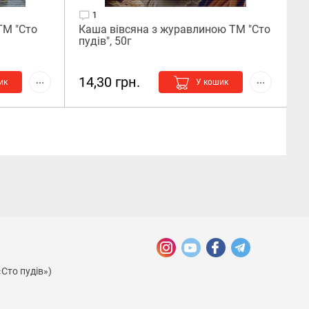
1
ТМ "Сто
Каша вівсяна з журавлиною ТМ "Сто
пудів", 50г
14,30 грн.
ик
У кошик
«Сто пудів»)