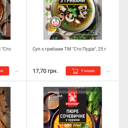
 "Сто
Суп з грибами ТМ "Сто Пудів", 25 г
17,70 грн.
ик
У кошик