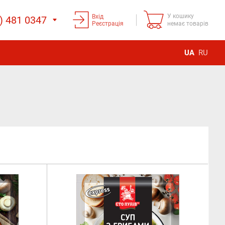
У кошику
Вхід
) 481 0347
Реєстрація
немає товарів
UA
RU