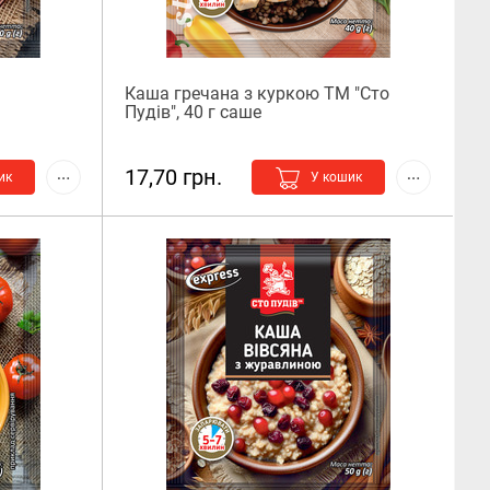
Каша гречана з куркою ТМ "Сто
Пудів", 40 г саше
17,70 грн.
ик
У кошик