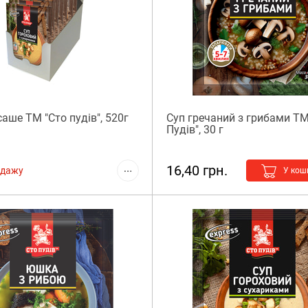
саше ТМ "Сто пудів", 520г
Суп гречаний з грибами ТМ
Пудів", 30 г
16,40 грн.
одажу
У кош