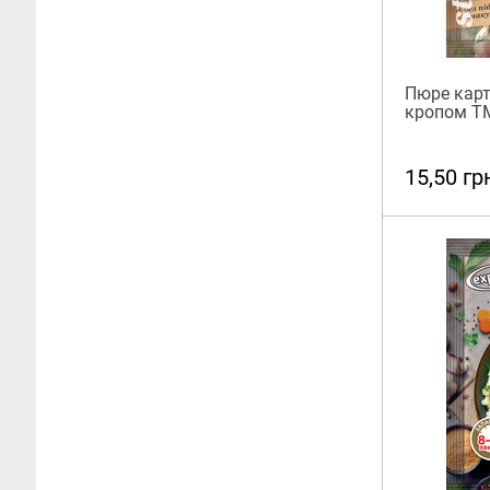
Пюре карт
кропом ТМ
15,50 гр