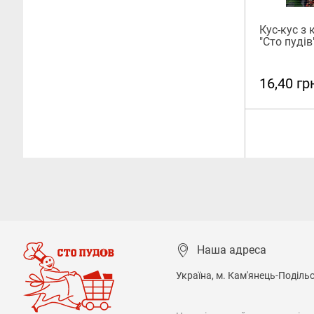
Кус-кус з
"Сто пудів"
16,40 гр
Наша адреса
Україна, м. Кам'янець-Подільсь