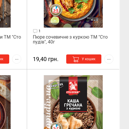
1
и ТМ "Сто
Пюре сочевичне з куркою ТМ "Сто
пудів", 40г
19,40 грн.
ик
У кошик