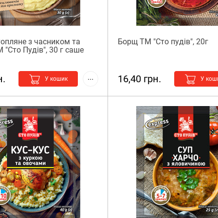
опляне з часником та
Борщ ТМ "Сто пудів", 20г
 "Сто Пудів", 30 г саше
н.
16,40 грн.
У кошик
У кош