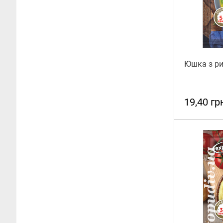
Юшка з ри
19,40 гр