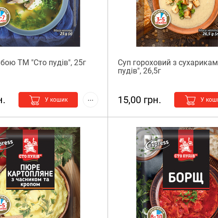
бою ТМ "Сто пудів", 25г
Суп гороховий з сухарикам
пудів", 26,5г
н.
15,00 грн.
У кошик
У кош