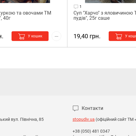
1
 куркою та овочами ТМ
Суп "Харчо" з яловичиною 
, 40г
пудів", 25г саше
н.
19,40 грн.
У кошик
У кош
Контакти
кий вул. Північна, 85

stopudiv.ua
(офіційний сайт ТМ 
+38 (050) 481 0347