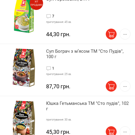
ХІТ
ПРОДАЖУ
7
приготування: 45 хв.
44,30 грн.
Суп Бограч з м’ясом ТМ "Сто Пудів",
100 г
1
приготування: 25 хв.
87,70 грн.
Юшка Гетьманська ТМ "Сто пудів", 102
г
приготування: 30 хв.
45,30 грн.