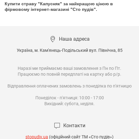
Купити
страву
"
Капусняк
"
за найкращою ціною
в
фірмовому
інтернет
-
магазині
"
Сто
пудів
"
.
Наша адреса
Україна, м. Кам'янець-Подільський вул. Північна, 85

Наразі ми приймаємо ваші замовлення з Пн по Пт.

Працюємо по повній передплаті на картку або р/р.

Відправлення оплачених замовлень з понеділка по п'ятницю

Понеділок - п'ятниця: 10:00 - 17:00

Вихідний: субота, неділя.

Контакти
stopudiv.ua
(офіційний сайт ТМ «Сто пудів»)