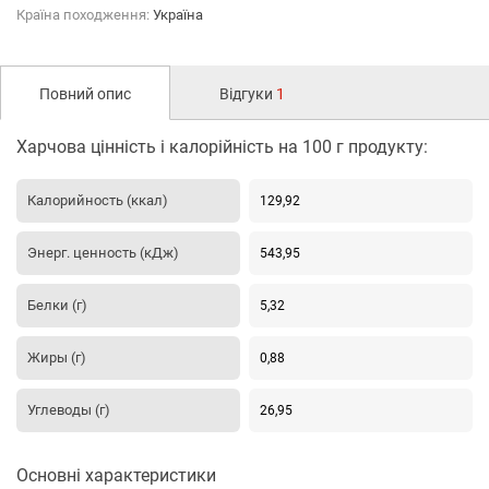
Країна походження:
Україна
Повний опис
Відгуки
1
Харчова цінність і калорійність на 100 г продукту:
Калорийность (ккал)
129,92
Энерг. ценность (кДж)
543,95
Белки (г)
5,32
Жиры (г)
0,88
Углеводы (г)
26,95
Основні характеристики