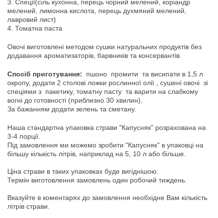
3.
Спеції
(сіль кухонна, перець чорний мелений, коріандр
мелений, лимонна кислота, перець духмяний мелений,
лавровий лист)
4.
Томатна
паста
Овочі виготовлені методом сушки натуральних продуктів без
додавання ароматизаторів, барвників та консервантів.
Спосіб приготування:
пшоно промити та висипати в 1,5 л
окропу, додати 2 столові ложки рослинної олії , сушені овочі зі
спеціями з пакетику, томатну пасту та варити на слабкому
вогні до готовності (приблизно 30 хвилин).
За бажанням додати зелень та сметану.
Наша
стандартна
упаковка
страви
"
Капусняк
"
розрахована
на
3-4
порції
.
Під
замовлення
ми
можемо зробити
"
Капусняк
"
в
упаковці
на
більшу кількість
літрів
,
наприклад
на
5
,
10
л
або
більше
.
Ціна
страви
в
таких
упаковках
буде
вигіднішою
.
Термін
виготовлення
замовлень
один робочий тиждень
.
Вказуйте в коментарях
до замовлення
необхідне
Вам
кількість
літрів
страви
.