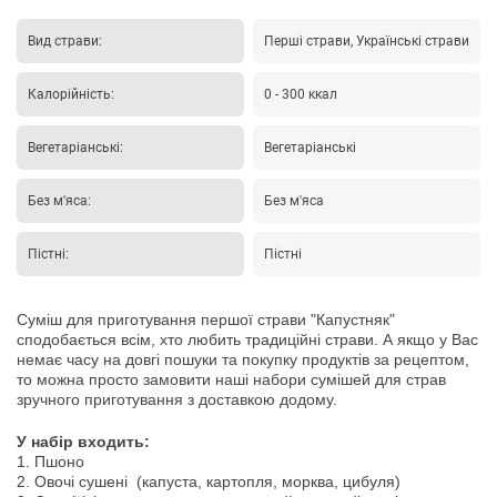
Вид страви:
Перші страви, Українські страви
Калорійність:
0 - 300 ккал
Вегетаріанські:
Вегетаріанські
Без м'яса:
Без м'яса
Пістні:
Пістні
Суміш для приготування першої страви "Капустняк"
сподобається всім, хто любить традиційні страви.
А якщо у Вас
немає часу на довгі пошуки та покупку продуктів за рецептом,
то можна просто замовити наші набори сумішей для страв
зручного приготування з доставкою додому.
У
набір
входить
:
1.
Пшоно
2.
Овочі
сушені
(капуста, картопля, морква, цибуля)