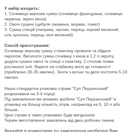
У
набір
входить
:
1. Сочевице-зернова суміш (сочевиця французька, сочевиця
червона, зерно кіноа)
2.
Овочі
сушені (цибуля смажена, морква, томат)
3.
Суміш
спецій (паприка, часник, перець чорний мелений,
сіль кухонна, перець чилі мелений)
Спосіб приготування:
Сочевице-зернову суміш з пакетику промити та обдати
окропом. Висипати суміш сочевиці з кіноа в 1,2 л окропу,
додати сушені овочі та спеції з пакетику, 2 столові ложки
рослинної олії. Варити на слабкому вогні до готовності
(приблизно 30-35 хвилин). Зняти з вогню та дати постояти 5-10
хвилин.
Наша
стандартна
упаковка
страви
"
Суп Перуанський
"
розрахована
на
3-4
порції
.
Під
замовлення
ми
можемо зробити
"
Суп Перуанський
"
в
упаковці
на
більшу кількість
літрів
,
наприклад
на
5
,
10
л
або
більше
.
Ціна
страви
в
таких
упаковках
буде
вигіднішою
.
Термін
виготовлення
замовлень
від
двох
робочих
тижнів
.
.
Вказуйте в коментарях
до замовлення
необхідне
Вам