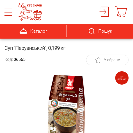
Каталог
Пошук
Суп "Перуанський", 0,199 кг
Код:
06565
У обране
ХІТ
ПРОДАЖУ