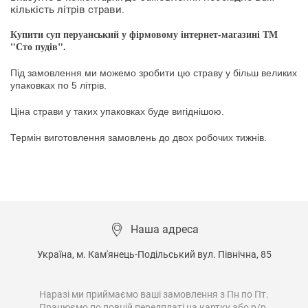
кількість
літрів
страви
.
Купити
суп
перуанський
у
фірмовому
інтернет
-
магазині
ТМ
"
Сто
пудів
"
.
Під замовлення ми можемо зробити цю страву у більш великих
упаковках по 5 літрів.
Ціна
страви
у
таких
упаковках
буде
вигіднішою
.
Термін
виготовлення
замовлень
до
двох
робочих
тижнів
.
Наша адреса
Україна, м. Кам'янець-Подільський вул. Північна, 85

Наразі ми приймаємо ваші замовлення з Пн по Пт.

Працюємо по повній передплаті на картку або р/р.
