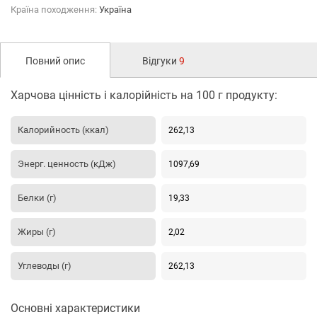
Країна походження:
Україна
Повний опис
Відгуки
9
Харчова цінність і калорійність на 100 г продукту:
Калорийность (ккал)
262,13
Энерг. ценность (кДж)
1097,69
Белки (г)
19,33
Жиры (г)
2,02
Углеводы (г)
262,13
Основні характеристики