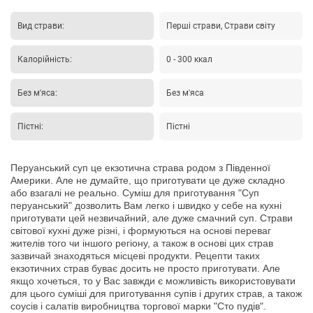
Вид страви:
Перші страви, Страви світу
Калорійність:
0 - 300 ккал
Без м'яса:
Без м'яса
Пістні:
Пістні
Перуанський суп це екзотична страва родом з Південної
Америки. Але не думайте, що приготувати це дуже складно
або взагалі не реально. Суміш для приготування "Суп
перуанський" дозволить Вам легко і швидко у себе на кухні
приготувати цей незвичайний, але дуже смачний суп. Страви
світової кухні дуже різні, і формуються на основі переваг
жителів того чи іншого регіону, а також в основі цих страв
зазвичай знаходяться місцеві продукти. Рецепти таких
екзотичних страв буває досить не просто приготувати. Але
якщо хочеться, то у Вас завжди є можливість використовувати
для цього суміші для приготування супів і других страв, а також
соусів і салатів виробництва торгової марки "Сто пудів".