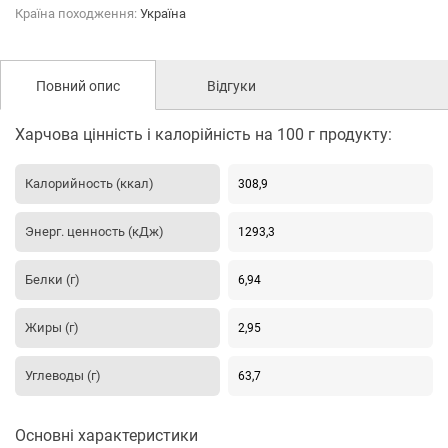
Країна походження:
Україна
Повний опис
Відгуки
Харчова цінність і калорійність на 100 г продукту:
Калорийность (ккал)
308,9
Энерг. ценность (кДж)
1293,3
Белки (г)
6,94
Жиры (г)
2,95
Углеводы (г)
63,7
Основні характеристики