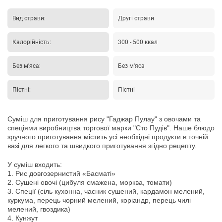
Вид страви:
Другі страви
Калорійність:
300 - 500 ккал
Без м'яса:
Без м'яса
Пістні:
Пістні
Суміш для приготування рису "Гаджар Пулау" з овочами та
спеціями виробництва торгової марки "Сто Пудів".
Наше блюдо
зручного приготування містить усі необхідні продукти в точній
вазі для легкого та швидкого приготування згідно рецепту.
У
суміш
входить
:
1.
Рис
довгозернистий
«
Басматі
»
2.
Сушені
овочі
(
цибуля смажена
,
морква
,
томати
)
3.
Спеції
(
сіль кухонна
,
часник
сушений
,
кардамон
мелений
,
куркума
,
перець
чорний
мелений
,
коріандр
,
перець
чилі
мелений
,
гвоздика
)
4.
Кунжут