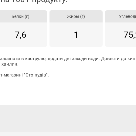
Белки (г)
Жиры (г)
Углеводы
7,6
1
75,
засипати
в
каструлю
,
додати
дві
заходи
води
.
Довести до кип
0
хвилин
.
ет
-
магазині
"
Сто
пудів
"
.