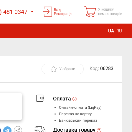
У кошику
Вхід
) 481 0347
Реєстрація
немає товарів
UA
RU
Код:
06283
У обране
Оплата
Онлайн-оплата (LiqPay)
Переказ на картку
Банківський переказ
Доставка товару