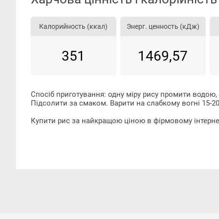
Калорийность (ккал)
Энерг. ценность (кДж)
351
1469,57
Спосіб
приготування
:
одну
міру
рису
промити
водою
,
Підсолити
за смаком
.
Варити
на
слабкому
вогні
15-2
Купити
рис
за найкращою ціною
в
фірмовому
інтерн