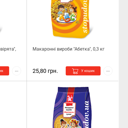
вірята",
Макаронні вироби "Абетка", 0,3 кг
25,80 грн.
ик
У кошик