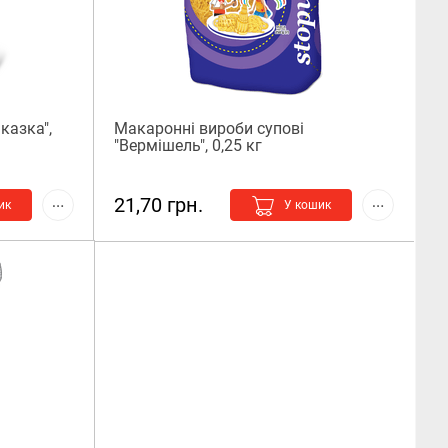
казка",
Макаронні вироби супові
"Вермішель", 0,25 кг
21,70 грн.
ик
У кошик