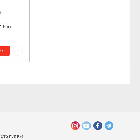
25 кг
ик
«Сто пудів»)