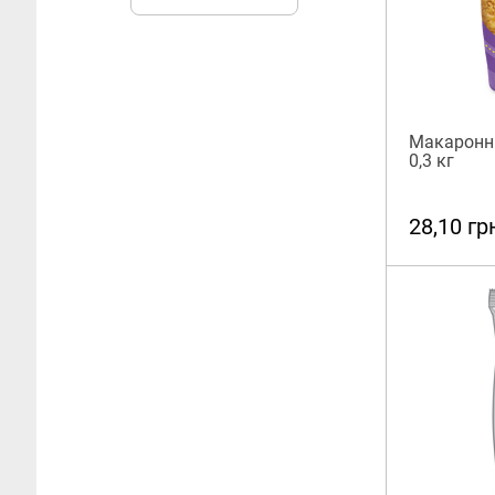
Макаронні 
0,3 кг
28,10 гр