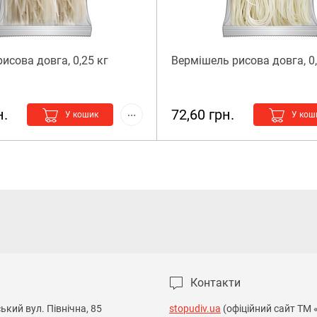
исова довга, 0,25 кг
Вермішель рисова довга, 0,
н.
72,60 грн.
У кошик
У кош
Контакти
кий вул. Північна, 85

stopudiv.ua
(офіційний сайт ТМ 