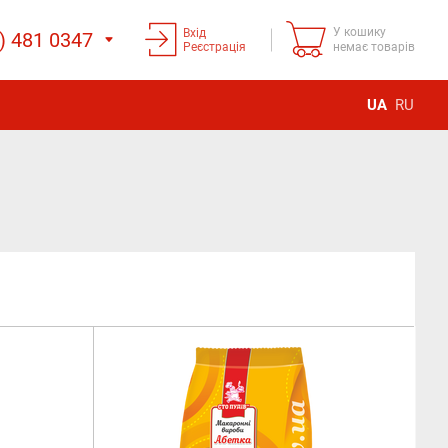
У кошику
Вхід
) 481 0347
Реєстрація
немає товарів
UA
RU