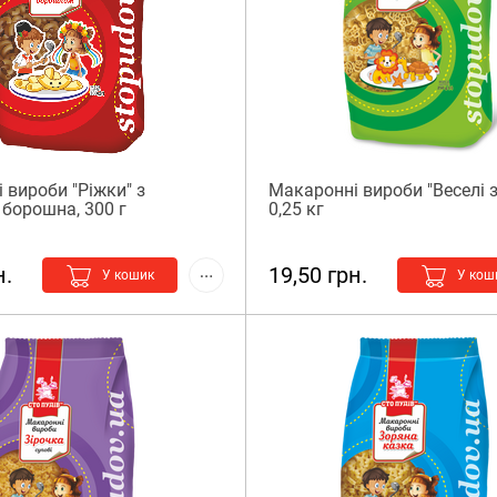
 вироби "Ріжки" з
Макаронні вироби "Веселі з
 борошна, 300 г
0,25 кг
н.
19,50 грн.
У кошик
У кош