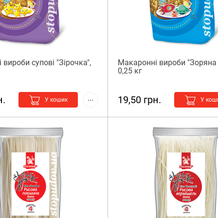
вироби супові "Зірочка",
Макаронні вироби "Зоряна 
0,25 кг
н.
19,50 грн.
У кошик
У кош