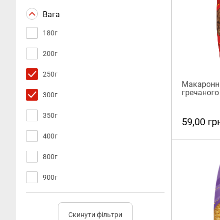
Вага
180г
200г
250г
Макаронні
гречаного
300г
350г
59,00 гр
400г
800г
900г
Скинути фільтри