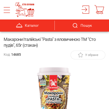
Каталог
Пошук
Макарони Італійські "Pasta" з яловичиною ТМ "Сто
пудів", 65г (стакан)
Код:
14685
У обране