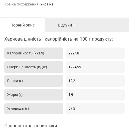
Країна походження:
Україна
Повний опис
Відгуки
1
Харчова цінність і калорійність на 100 г продукту:
Калорийность (ккал)
292,58
Энерг. ценность (кДж)
1224,99
Белки (г)
12,2
Жиры (г)
1,9
Углеводы (г)
57,5
Основні характеристики