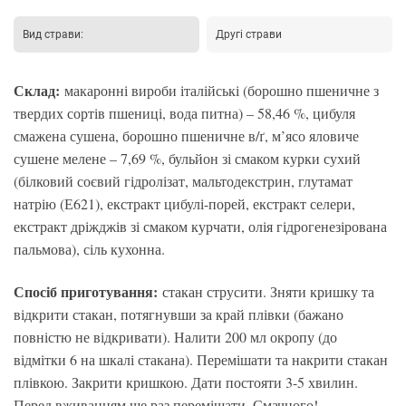
Вид страви:
Другі страви
Склад:
макаронні вироби італійські (борошно пшеничне з
твердих сортів пшениці, вода питна) – 58,46 %, цибуля
смажена сушена, борошно пшеничне в/ґ, м’ясо яловиче
сушене мелене – 7,69 %, бульйон зі смаком курки сухий
(білковий соєвий гідролізат, мальтодекстрин, глутамат
натрію (Е621), екстракт цибулі-порей, екстракт селери,
екстракт дріжджів зі смаком курчати, олія гідрогенезірована
пальмова), сіль кухонна.
Спосіб приготування:
стакан струсити. Зняти кришку та
відкрити стакан, потягнувши за край плівки (бажано
повністю не відкривати). Налити 200 мл окропу (до
відмітки 6 на шкалі стакана). Перемішати та накрити стакан
плівкою. Закрити кришкою. Дати постояти 3-5 хвилин.
Перед вживанням ще раз перемішати. Смачного!