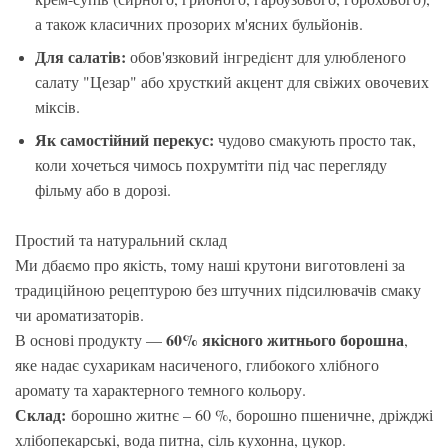
а також класичних прозорих м'ясних бульйонів.
Для салатів:
обов'язковий інгредієнт для улюбленого
салату "Цезар" або хрусткий акцент для свіжих овочевих
міксів.
Як самостійний перекус:
чудово смакують просто так,
коли хочеться чимось похрумтіти під час перегляду
фільму або в дорозі.
Простий та натуральний склад
Ми дбаємо про якість, тому наші крутони виготовлені за
традиційною рецептурою без штучних підсилювачів смаку
чи ароматизаторів.
60% якісного житнього борошна
В основі продукту —
,
яке надає сухарикам насиченого, глибокого хлібного
аромату та характерного темного кольору.
Склад:
борошно житнє – 60 %, борошно пшеничне, дріжджі
хлібопекарські, вода питна, сіль кухонна, цукор.