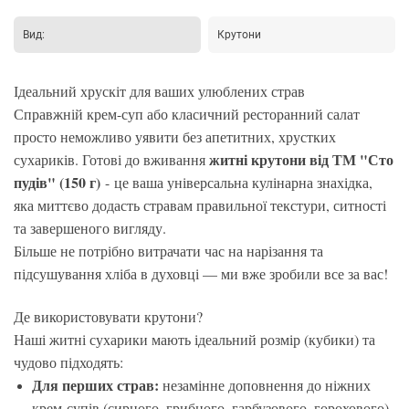
Вид:
Крутони
Ідеальний хрускіт для ваших улюблених страв
Справжній крем-суп або класичний ресторанний салат
просто неможливо уявити без апетитних, хрустких
житні крутони від ТМ "Сто
сухариків. Готові до вживання
пудів" (150 г)
- це ваша універсальна кулінарна знахідка,
яка миттєво додасть стравам правильної текстури, ситності
та завершеного вигляду.
Більше не потрібно витрачати час на нарізання та
підсушування хліба в духовці — ми вже зробили все за вас!
Де використовувати крутони?
Наші житні сухарики мають ідеальний розмір (кубики) та
чудово підходять:
Для перших страв:
незамінне доповнення до ніжних
крем-супів (сирного, грибного, гарбузового, горохового),