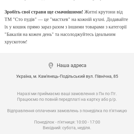
Зробіть свої страви ще смачнішими!
Житні крутони від
ТМ "Сто пудів" — це "мастхев" на кожній кухні. Додавайте
їх у кошик прямо зараз разом з іншими товарами з категорії
"Бакалія на кожен день" та насолоджуйтесь ідеальним
хрускотом!
Наша адреса
Україна, м. Кам'янець-Подільський вул. Північна, 85

Наразі ми приймаємо ваші замовлення з Пн по Пт.

Працюємо по повній передплаті на картку або р/р.

Відправлення оплачених замовлень з понеділка по п'ятницю

Понеділок - п'ятниця: 10:00 - 17:00

Вихідний: субота, неділя.
