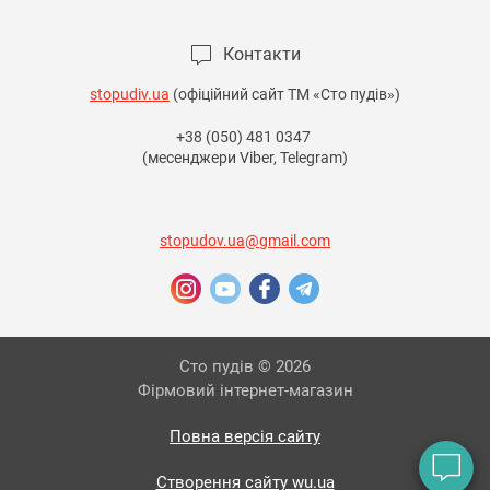
Контакти
stopudiv.ua
(офіційний сайт ТМ «Сто пудів»)
+38 (050) 481 0347
(месенджери Viber, Telegram)
stopudov.ua@gmail.com
Сто пудів © 2026
Фірмовий інтернет-магазин
Повна версія сайту
Створення сайту wu.ua