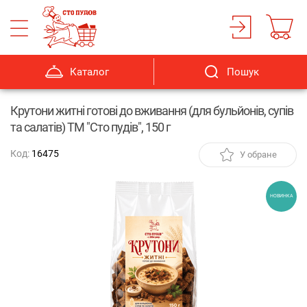
Каталог
Пошук
Крутони житні готові до вживання (для бульйонів, супів
та салатів) ТМ "Сто пудів", 150 г
Код:
16475
У обране
НОВИНКА