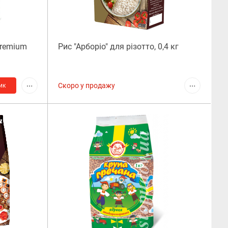
premium
Рис "Арборіо" для різотто, 0,4 кг
Скоро у продажу
ик