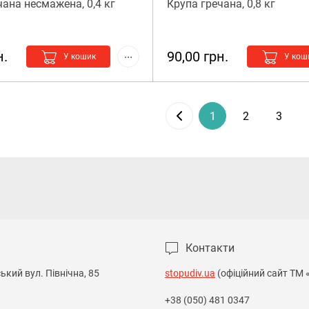
чана несмажена, 0,4 кг
Крупа гречана, 0,8 кг
н.
90,00 грн.
У кошик
У кош
1
2
3
Контакти
кий вул. Північна, 85

stopudiv.ua
(офіційний сайт ТМ 
+38 (050) 481 0347