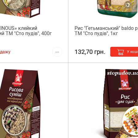
INOUS» клейкий
Рис "Гетьманський" baldo 
й ТМ "Сто пудів", 400г
ТМ "Сто пудів", 1кг
132,70 грн.
одажу
У кош