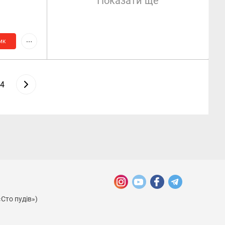
Показати ще
ик
4
«Сто пудів»)