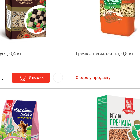
ет, 0,4 кг
Гречка несмажена, 0,8 кг
н.
Скоро у продажу
У кошик