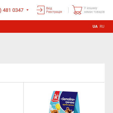
У кошику
Вхід
) 481 0347
Реєстрація
немає товарів
UA
RU