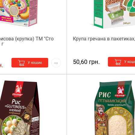
рисова (крупка) ТМ "Сто
Крупа гречана в пакетиках,
400 г
50,60 грн.
У кош
У кошик
н.