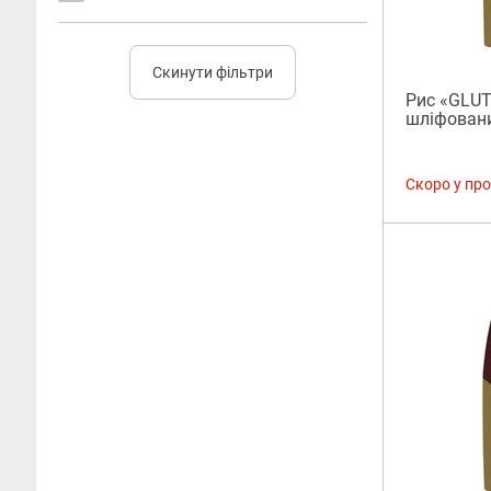
Скинути фільтри
Рис «GLUT
шліфовани
Скоро у пр