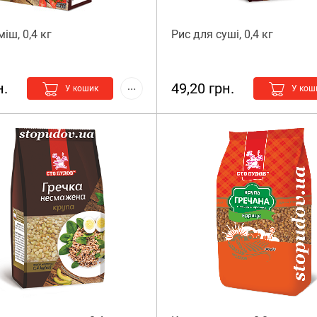
іш, 0,4 кг
Рис для суші, 0,4 кг
н.
49,20 грн.
У кошик
У кош