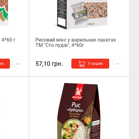
 4*60 г
Рисовий мікс у варильних пакетах
ТМ "Сто пудів", 4*60г
57,10 грн.
ик
У кошик