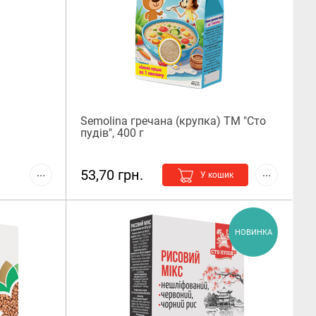
Semolina гречана (крупка) ТМ "Сто
пудів", 400 г
53,70 грн.
У кошик
НОВИНКА