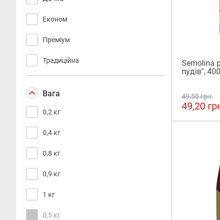
Економ
Преміум
Традиційна
Semolina 
пудів", 
Вага
49,50 грн.
49,20 гр
0,2 кг
0,4 кг
0,8 кг
0,9 кг
1 кг
0,5 кг