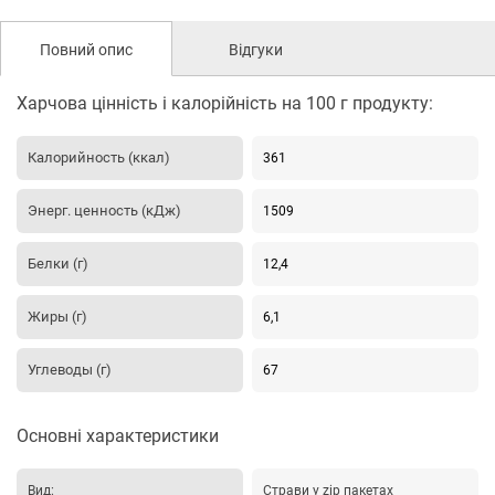
Повний опис
Відгуки
Харчова цінність і калорійність на 100 г продукту:
Калорийность (ккал)
361
Энерг. ценность (кДж)
1509
Белки (г)
12,4
Жиры (г)
6,1
Углеводы (г)
67
Основні характеристики
Вид:
Страви у zip пакетах