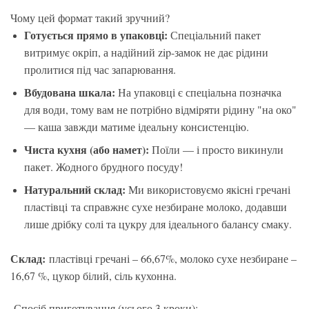
Чому цей формат такий зручний?
Готується прямо в упаковці:
Спеціальний пакет
витримує окріп, а надійний zip-замок не дає рідини
пролитися під час запарювання.
Вбудована шкала:
На упаковці є спеціальна позначка
для води, тому вам не потрібно відміряти рідину "на око"
— каша завжди матиме ідеальну консистенцію.
Чиста кухня (або намет):
Поїли — і просто викинули
пакет. Жодного брудного посуду!
Натуральний склад:
Ми використовуємо якісні гречані
пластівці та справжнє сухе незбиране молоко, додавши
лише дрібку солі та цукру для ідеального балансу смаку.
Склад:
пластівці гречані – 66,67%, молоко сухе незбиране –
16,67 %, цукор білий, сіль кухонна.
Спосіб приготування (усього 3 кроки):