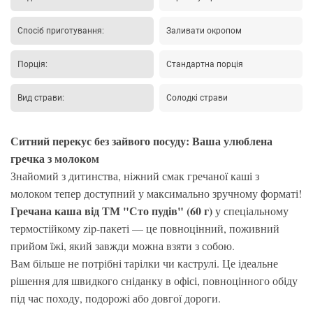
Спосіб приготування:
Заливати окропом
Порція:
Стандартна порція
Вид страви:
Солодкі страви
Ситний перекус без зайвого посуду: Ваша улюблена
гречка з молоком
Знайомий з дитинства, ніжний смак гречаної каші з
молоком тепер доступний у максимально зручному форматі!
Гречана каша від ТМ "Сто пудів" (60 г)
у спеціальному
термостійкому zip-пакеті — це повноцінний, поживний
прийом їжі, який завжди можна взяти з собою.
Вам більше не потрібні тарілки чи каструлі. Це ідеальне
рішення для швидкого сніданку в офісі, повноцінного обіду
під час походу, подорожі або довгої дороги.