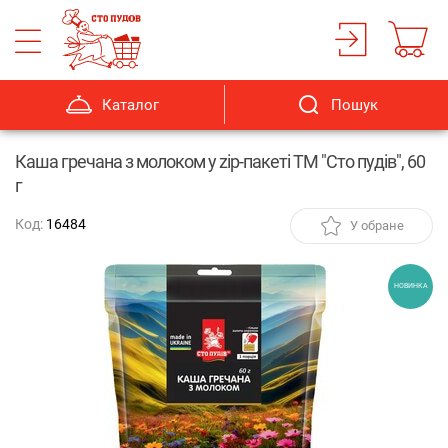
Каталог
Пошук
Каша гречана з молоком у zip-пакеті ТМ "Сто пудів", 60
г
Код:
16484
У обране
НОВИНКА