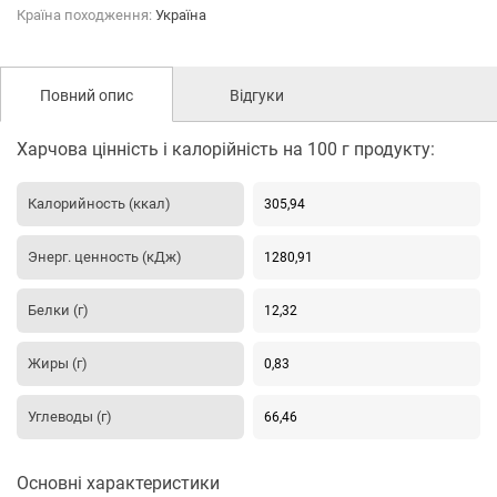
Країна походження:
Україна
Повний опис
Відгуки
Харчова цінність і калорійність на 100 г продукту:
Калорийность (ккал)
305,94
Энерг. ценность (кДж)
1280,91
Белки (г)
12,32
Жиры (г)
0,83
Углеводы (г)
66,46
Основні характеристики