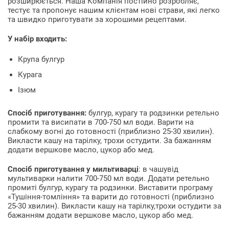
розширюється. Наша Компанія постійно розробляє,
тестує та пропонує нашим клієнтам нові страви, які легко
та швидко приготувати за хорошими рецептами.
У набір входить:
Крупа булгур
Курага
Ізюм
Спосіб приготування:
булгур, курагу та родзинки ретельно
промити та висипати в 700-750 мл води. Варити на
слабкому вогні до готовності (приблизно 25-30 хвилин).
Викласти кашу на тарілку, трохи остудити. За бажанням
додати вершкове масло, цукор або мед.
Спосіб приготування у мильтиварці
: в чашувід
мультиварки налити 700-750 мл води. Додати ретельно
промиті булгур, курагу та родзинки. Виставити програму
«Тушіння-томління» та варити до готовності (приблизно
25-30 хвилин). Викласти кашу на тарілку,трохи остудити за
бажанням додати вершкове масло, цукор або мед.