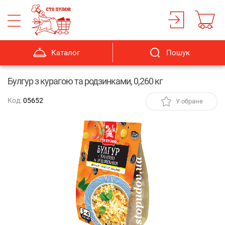
Каталог
Пошук
Булгур з курагою та родзинками, 0,260 кг
Код:
05652
У обране