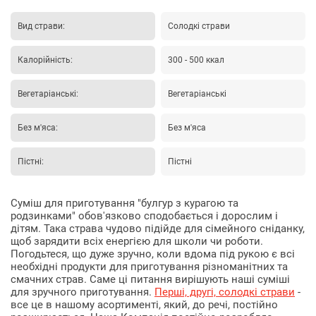
Вид страви:
Солодкі страви
Калорійність:
300 - 500 ккал
Вегетаріанські:
Вегетаріанські
Без м'яса:
Без м'яса
Пістні:
Пістні
Суміш для приготування "булгур з курагою та
родзинками" обов'язково сподобається і дорослим і
дітям. Така страва чудово підійде для сімейного сніданку,
щоб зарядити всіх енергією для школи чи роботи.
Погодьтеся, що дуже зручно, коли вдома під рукою є всі
необхідні продукти для приготування різноманітних та
смачних страв. Саме ці питання вирішують наші суміші
для зручного приготування.
Перші, другі, солодкі страви
-
все це в нашому асортименті, який, до речі, постійно