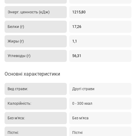
Энерг. ценность (кДж)
1215,80
Белки (г)
17,26
Жиры (г)
1,1
Углеводы (г)
56,31
Основні характеристики
Вид страви:
Другі страви
Калорійність:
0 - 300 ккал
Без м'яса:
Без м'яса
Пістні:
Пістні