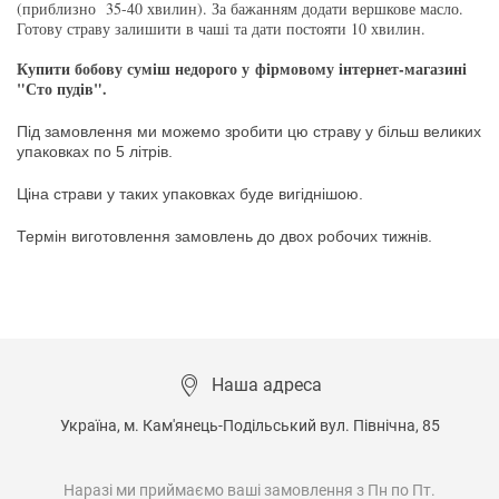
(приблизно 35-40 хвилин). За бажанням додати вершкове масло.
Готову страву залишити в чаші та дати постояти 10 хвилин.
Купити бобову суміш недорого у фірмовому інтернет-магазині
"Сто пудів".
Під замовлення ми можемо зробити цю страву у більш великих
упаковках по 5 літрів.
Ціна
страви
у
таких
упаковках
буде
вигіднішою
.
Термін
виготовлення
замовлень
до
двох
робочих
тижнів
.
Наша адреса
Україна, м. Кам'янець-Подільський вул. Північна, 85

Наразі ми приймаємо ваші замовлення з Пн по Пт.
