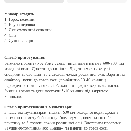
У набір входить:
1. Горох колотий
2. Крупа перлова
3. Лук смажений сушений
4. Сіль
5. Суміш спецій
Спосіб приготування:
ретельно промиту круп’яну суміш висипати в казан з 600-700 мл
холодної води. Довести до кипіння
.
Додати вміст пакету зі
спеціями та овочами та 2 столові ложки рослинної олії. Варити на
слабкому вогні до готовності (приблизно 30-40 хвилин)
періодично помішуючи. За бажанням додати вершкове масло.
Зняти з вогню та дати постояти 5-10 хвилин під закритою
кришкою.
Спосіб приготування в мультиварці
:
в чашу від мультиварки налити 600 мл холодної води. Додати
ретельно промиту бобово-круп’яну суміш, овочі та спеції з
пакетику та 2 столові ложки рослинної олії. Виставити програму
«Тушіння-томління» або «Каша» та варити до готовності