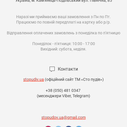
Україна, м. Кам'янець-Подільський вул. Північна, 85

Наразі ми приймаємо ваші замовлення з Пн по Пт.

Працюємо по повній передплаті на картку або р/р.

Відправлення оплачених замовлень з понеділка по п'ятницю

Понеділок - п'ятниця: 10:00 - 17:00

Вихідний: субота, неділя.

Контакти
stopudiv.ua
(офіційний сайт ТМ «Сто пудів»)
+38 (050) 481 0347
(месенджери Viber, Telegram)
stopudov.ua@gmail.com