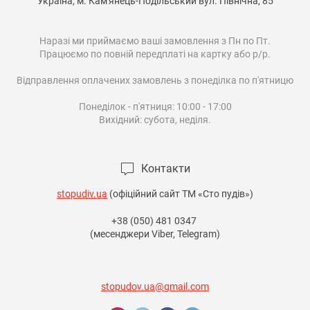
Україна, м. Кам'янець-Подільський вул. Північна, 85

Наразі ми приймаємо ваші замовлення з Пн по Пт.

Працюємо по повній передплаті на картку або р/р.

Відправлення оплачених замовлень з понеділка по п'ятницю

Понеділок - п'ятниця: 10:00 - 17:00

Вихідний: субота, неділя.

Контакти
stopudiv.ua
(офіційний сайт ТМ «Сто пудів»)
+38 (050) 481 0347
(месенджери Viber, Telegram)
stopudov.ua@gmail.com