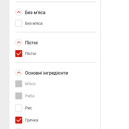
Без м'яса
Без м'яса
Пістні
Пістні
Основні інгредієнти
М'ясо
Риба
Рис
Гречка