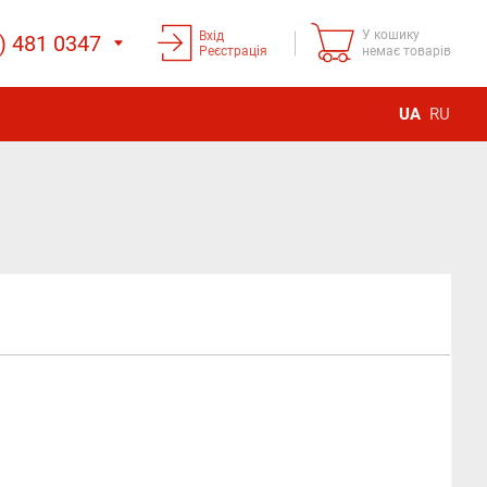
У кошику
Вхід
) 481 0347
Реєстрація
немає товарів
UA
RU