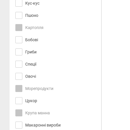
Кус-кус
Пшоно
Картопля
Бобові
Гриби
Спеції
Овочі
Морепродукти
Цукор
Крупа манна
Макаронні вироби