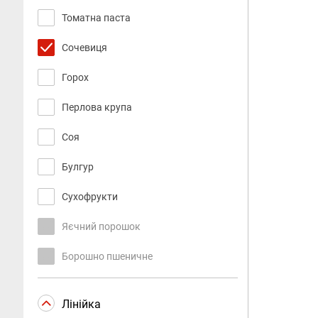
Томатна паста
Сочевиця
Горох
Перлова крупа
Соя
Булгур
Сухофрукти
Яєчний порошок
Борошно пшеничне
Лінійка