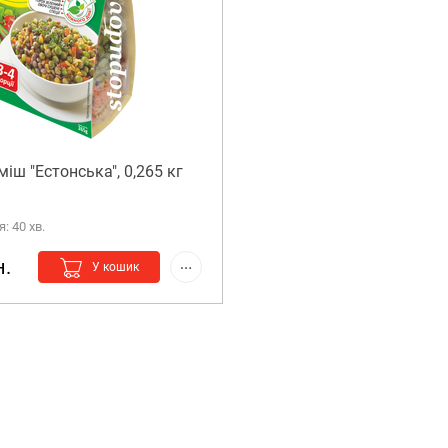
іш "Естонська", 0,265 кг
: 40 хв.
н.
У кошик