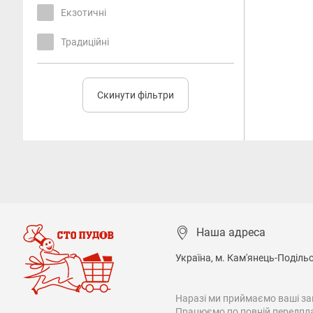
Екзотичні
Традиційні
Скинути фільтри
Наша адреса
Україна, м. Кам'янець-Подільсь
Наразі ми приймаємо ваші зам
Працюємо по повній передплат