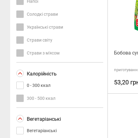
Напої
Солодкі страви
Українські страви
Страви світу
Бобова сум
Страви з м'ясом
приготування
Калорійність
53,20 гр
0 - 300 ккал
300 - 500 ккал
Вегетаріанські
Вегетаріанські