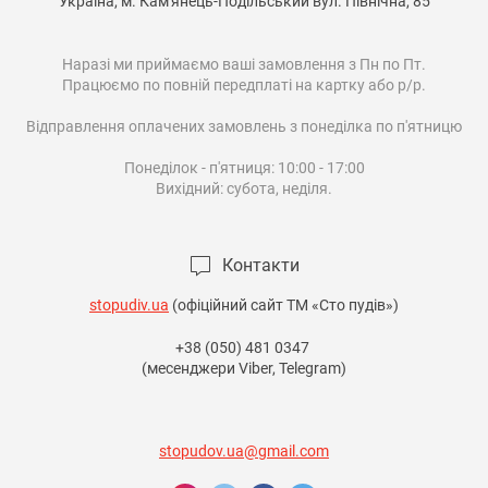
Україна, м. Кам'янець-Подільський вул. Північна, 85

Наразі ми приймаємо ваші замовлення з Пн по Пт.

Працюємо по повній передплаті на картку або р/р.

Відправлення оплачених замовлень з понеділка по п'ятницю

Понеділок - п'ятниця: 10:00 - 17:00

Вихідний: субота, неділя.

Контакти
stopudiv.ua
(офіційний сайт ТМ «Сто пудів»)
+38 (050) 481 0347
(месенджери Viber, Telegram)
stopudov.ua@gmail.com