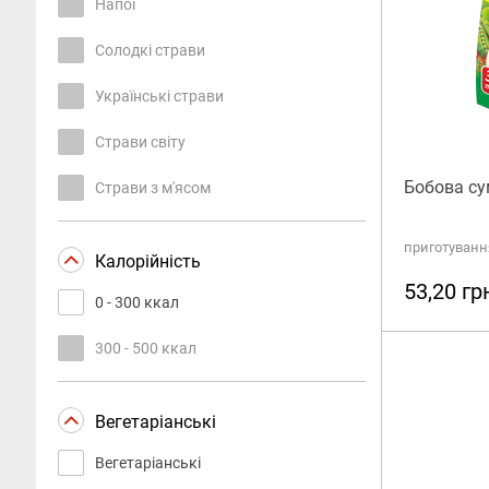
Напої
Солодкі страви
Українські страви
Страви світу
Бобова сум
Страви з м'ясом
приготування
Калорійність
53,20 гр
0 - 300 ккал
300 - 500 ккал
Вегетаріанські
Вегетаріанські