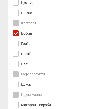
Кус-кус
Пшоно
Картопля
Бобові
Гриби
Спеції
Овочі
Морепродукти
Цукор
Крупа манна
Макаронні вироби