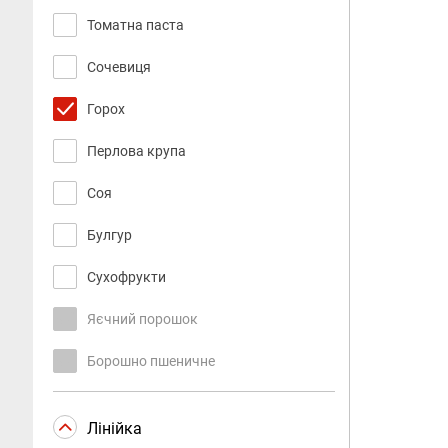
Томатна паста
Сочевиця
Горох
Перлова крупа
Соя
Булгур
Сухофрукти
Яєчний порошок
Борошно пшеничне
Лінійка