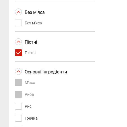
Без м'яса
Без м'яса
Пістні
Пістні
Основні інгредієнти
М'ясо
Риба
Рис
Гречка