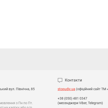
Контакти
кий вул. Північна, 85

stopudiv.ua
(офіційний сайт ТМ 
+38 (050) 481 0347
овлення з Пн по Пт.

(месенджери Viber, Telegram)
і на картку або р/р.
