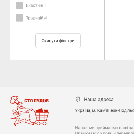
Екзотичні
Традиційні
Скинути фільтри
Наша адреса
Україна, м. Кам'янець-Подільсь
Наразі ми приймаємо ваші зам
Працюємо по повній передплат