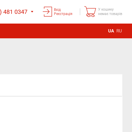
У кошику
Вхід
) 481 0347
Реєстрація
немає товарів
UA
RU