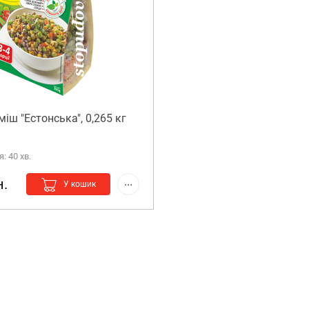
іш "Естонська", 0,265 кг
: 40 хв.
н.
У кошик